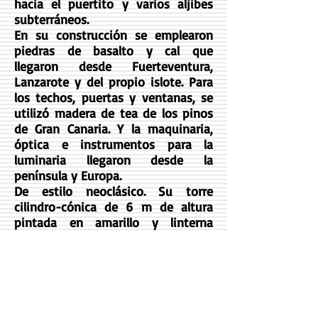
hacia el puertito y varios aljibes
subterráneos.
En su construcción se emplearon
piedras de basalto y cal que
llegaron desde Fuerteventura,
Lanzarote y del propio islote. Para
los techos, puertas y ventanas, se
utilizó madera de tea de los pinos
de Gran Canaria. Y la maquinaria,
óptica e instrumentos para la
luminaria llegaron desde la
península y Europa.
De estilo neoclásico. Su torre
cilindro-cónica de 6 m de altura
pintada en amarillo y linterna
blanca, se adosa a un edificio de
una planta, utilizado como
residencia. La azotea es un gran
patio que servía para recoger y
conducir el agua de la lluvia al
aljibe situado bajo el patio del