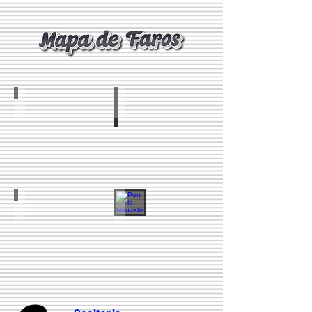
Cap de Cerbere
Cap de Béar
Phare du Cap Leucate
Port la Nouvelle