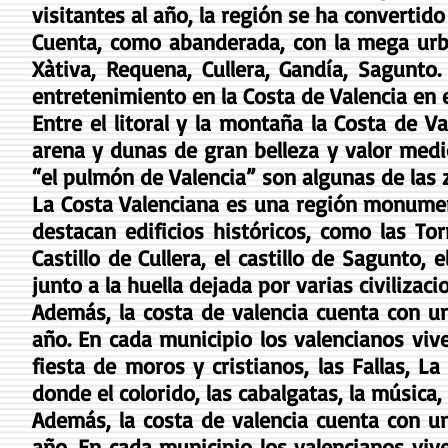
visitantes al año, la región se ha convertid
Cuenta, como abanderada, con la mega urb
Xàtiva, Requena, Cullera, Gandía, Sagunt
entretenimiento en la Costa de Valencia en
Entre el litoral y la montaña la Costa de V
arena y dunas de gran belleza y valor medio
“el pulmón de Valencia” son algunas de las
La Costa Valenciana es una región monument
destacan edificios históricos, como las To
Castillo de Cullera, el castillo de Sagunto, 
junto a la huella dejada por varias civilizac
Además, la costa de valencia cuenta con un
año. En cada municipio los valencianos vive
fiesta de moros y cristianos, las Fallas,
donde el colorido, las cabalgatas, la música
Además, la costa de valencia cuenta con un
año. En cada municipio los valencianos vive