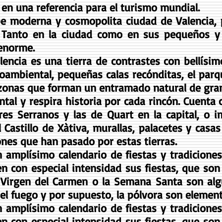
o en una referencia para el turismo mundial.
e moderna y cosmopolita ciudad de Valencia, 
o. Tanto en la ciudad como en sus pequeños y 
 enorme.
alencia es una tierra de contrastes con bellísim
ambiental, pequeñas calas recónditas, el parque
 zonas que forman un entramado natural de gran
al y respira historia por cada rincón. Cuenta
rres Serranos y las de Quart en la capital, o 
el Castillo de Xàtiva, murallas, palacetes y casa
iones que han pasado por estas tierras.
 amplísimo calendario de fiestas y tradiciones
n con especial intensidad sus fiestas, que son 
 La Virgen del Carmen o la Semana Santa son al
, el fuego y por supuesto, la pólvora son eleme
 amplísimo calendario de fiestas y tradiciones
n con especial intensidad sus fiestas, que son 