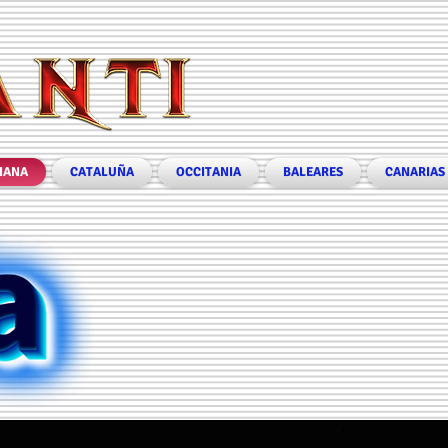
IANA
CATALUÑA
OCCITANIA
BALEARES
CANARIAS