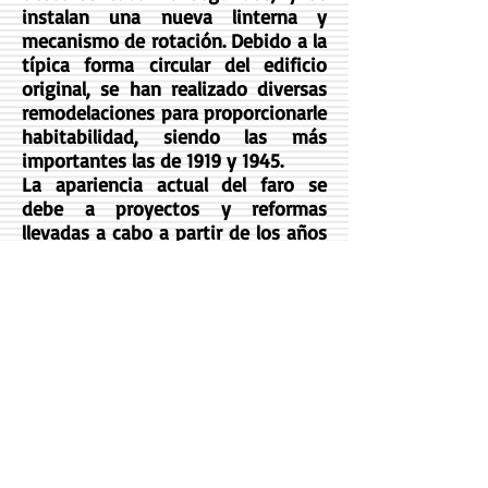
instalan una nueva linterna y
mecanismo de rotación. Debido a la
típica forma circular del edificio
original, se han realizado diversas
remodelaciones para proporcionarle
habitabilidad, siendo las más
importantes las de 1919 y 1945.
La apariencia actual del faro se
debe a proyectos y reformas
llevadas a cabo a partir de los años
sesenta, aunque su aspecto y
estructura conservan los trazados
en el proyecto original. Por razones
de seguridad, no es visitable por lo
que nos contentaremos con
observarlo desde el exterior y
seguir por un acceso de tierra que
sigue a unos escalones situados a
la izquierda del faro para
contemplar la microreserva del