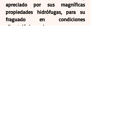
apreciado por sus magníficas
propiedades hidrófugas, para su
fraguado en condiciones
climatológicas adversas.
Durante la guerra carlista, los
carlistas destruyen el aparato
efectuando graves daños al edificio.
Una vez terminada la guerra, se
reconstruye y en 1881 comienza a
funcionar de nuevo. De luz blanca,
en grupos de 1 más 3 ocultaciones,
cada 12 segundos, es visible a 12
millas.
El faro, que era de luz fija, se
transforma en el año 1925 en un
aparato de sistema eléctrico con
ocultaciones. Finalmente, en 1985