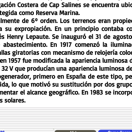
ación Costera de Cap Salines se encuentra ubica
otegida como Reserva Marina.
almente de 6º orden. Los terrenos eran propie
a su expropiación. En un principio contaba 
ncés Henry Lepaute. Se inauguró el 31 de agos
e abastecimiento. En 1917 comenzó la ilumin
llas giratorias con mecanismo de relojería colo
 en 1957 fue modificada la apariencia luminosa d
de 32 V que producían una apariencia luminosa 
generador, primero en España de este tipo, pe
ida, lo que motivó su sustitución por dos grupo
mentar el alcance geográfico. En 1983 se incorpo
 solares.
nas