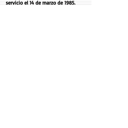
servicio el 14 de marzo de 1985.
Siguiendo un diseño estandarizado,
la torre, construida enteramente en
hormigón armado, sigue el modelo
normalizado fijado en función de la
altura, diámetro de la linterna e
instalación para la alimentación, ya
sea de acetileno o mediante
energía eléctrica.
Punta Sardina
*
-02:22
Como llegar
Video
Volver