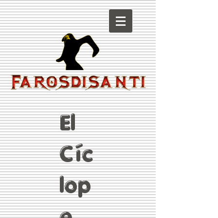
El
Cíc
lop
e