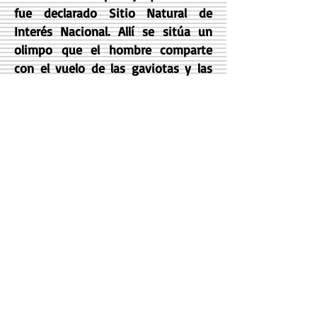
fue declarado Sitio Natural de
Interés Nacional. Allí se sitúa un
olimpo que el hombre comparte
con el vuelo de las gaviotas y las
aves que pueblan las islas Vilán da
Terra y Vilán da Fora. A más de
ochenta metros sobre el nivel del
mar, el faro eleva el espíritu muy
por encima de lo explicable,
envuelto en brisas y ahogando la
vista en la inmensidad del océano
profundamente azul.
Cuentan en Camariñas que una
joven subió el peñasco de 120
metros sobre el que se levanta este
faro, sintiendo que la llovizna que
caía se asemejaba a sus lágrimas.