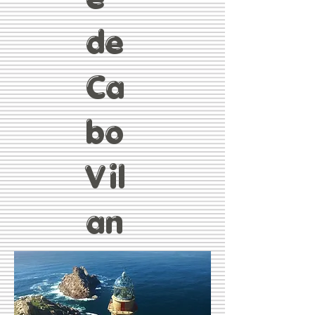
de
Ca
bo
Vil
an