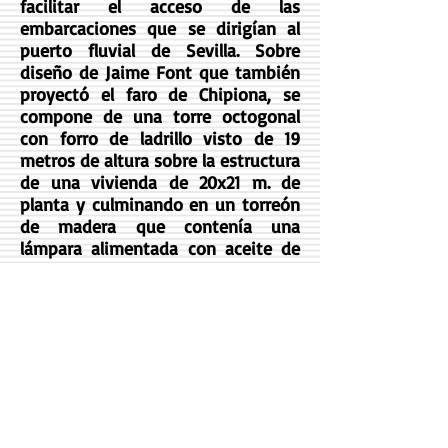
facilitar el acceso de las
embarcaciones que se dirigían al
puerto fluvial de Sevilla. Sobre
diseño de Jaime Font que también
proyectó el faro de Chipiona, se
compone de una torre octogonal
con forro de ladrillo visto de 19
metros de altura sobre la estructura
de una vivienda de 20x21 m. de
planta y culminando en un torreón
de madera que contenía una
lámpara alimentada con aceite de
oliva que proyectaba una luz fija, a
una distancia de 6 millas. Sufrió
varias reformas y en 1952 se
electrificó aumentado su alcance a
14 millas.
Dadas las dificultades de
navegabilidad de la zona este faro
se completó con otro situado a 800
m cauce arriba en 1894