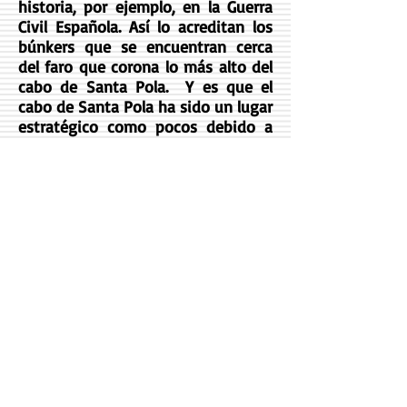
historia, por ejemplo, en la Guerra
Civil Española. Así lo acreditan los
búnkers que se encuentran cerca
del faro que corona lo más alto del
cabo de Santa Pola. Y es que el
cabo de Santa Pola ha sido un lugar
estratégico como pocos debido a
su amplio control visual de la costa,
el cabo de Santa Pola es un atolón
fósil de cinco kilómetros de
diámetro que se formó hace 6
millones de años.
Hoy el entorno del faro de Santa
Pola es un lugar tranquilo y muy
hermoso donde podemos disfrutar
de una de las mejores vistas de la
costa de Alicante en una
panorámica que abarca en los días
claros desde el cabo de Palos en
Murcia hasta el Peñón de Ifach en
Calpe, es decir, más de 130