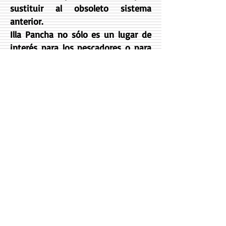
sustituir al obsoleto sistema
anterior.
Illa Pancha no sólo es un lugar de
interés para los pescadores o para
los amantes del silencio y el
paisaje, también lo es para los que
gustan de admirar la geología. Los
Faros se alzan sobre un
emplazamiento en el que la huella
de la actividad interna de la tierra
es evidente. Pliegues, fallas, rocas
trituradas junto a otras totalmente
lijadas que asemejan muros
empinados labrados por buenos
canteros gallegos, configuran un
tramo de costa que es exponente
de la gama de formas que se