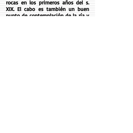
rocas en los primeros años del s.
XIX. El cabo es también un buen
punto de contemplación de la ría y
de la costa de O Pindo, con las
imponentes moles de granito
rosado de A Moa, así como la
silueta del promontorio de
Finisterre.
Faro de Cee
-01:21
Video
Como llegar
Volver